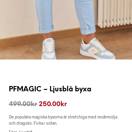
PFMAGIC – Ljusblå byxa
Det
Det
499.00
kr
250.00
kr
ursprungliga
nuvarande
De populära magiska byxorna är stretchiga med resårmidja
priset
priset
och dragsko. Ficka i sidan.