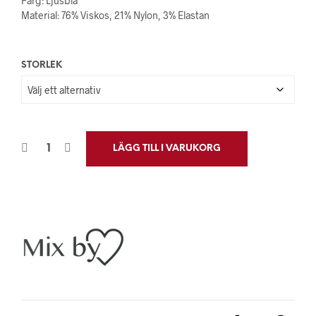
Färg: Ljusblå
var:
är:
Material: 76% Viskos, 21% Nylon, 3% Elastan
499.00kr.
250.00kr.
STORLEK
LÄGG TILL I VARUKORG