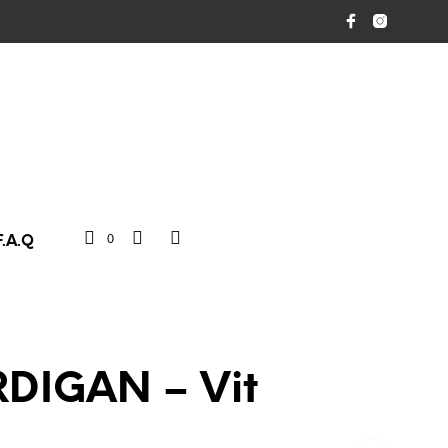
0
F.A.Q
DIGAN – Vit