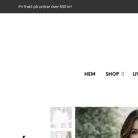
Fri frakt på ordrar över 600 kr!
HEM
SHOP
L