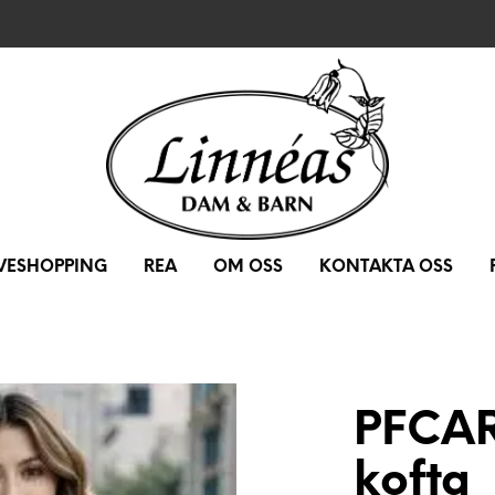
IVESHOPPING
REA
OM OSS
KONTAKTA OSS
PFCAR
kofta