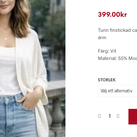
399.00
kr
Tunn finstickad c
ärm
Färg: Vit
Material: 55% Mod
STORLEK