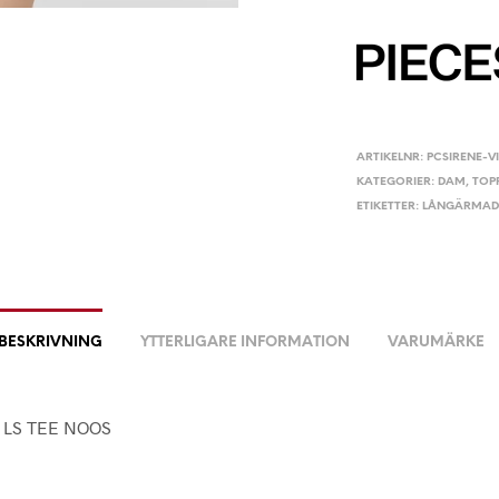
ARTIKELNR:
PCSIRENE-V
KATEGORIER:
DAM
,
TOP
ETIKETTER:
LÅNGÄRMAD
BESKRIVNING
YTTERLIGARE INFORMATION
VARUMÄRKE
 LS TEE NOOS