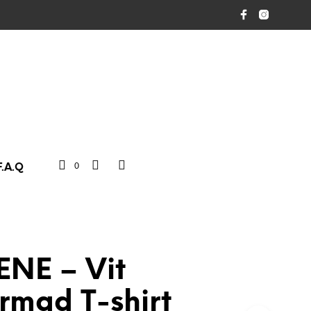
0
F.A.Q
ENE – Vit
rmad T-shirt