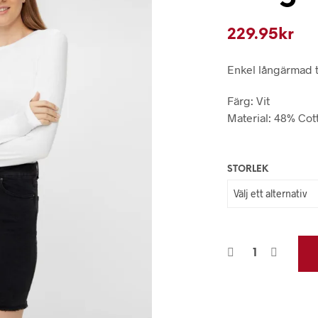
229.95
kr
Enkel långärmad t-
Färg: Vit
Material: 48% Cot
STORLEK