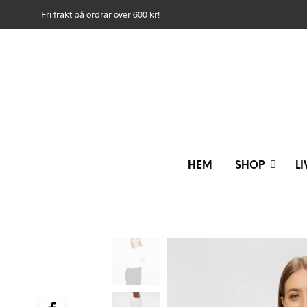
Fri frakt på ordrar över 600 kr!
HEM
SHOP
L