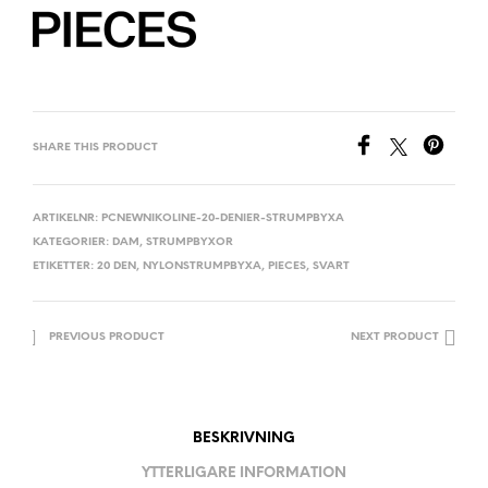
SHARE THIS PRODUCT
ARTIKELNR:
PCNEWNIKOLINE-20-DENIER-STRUMPBYXA
KATEGORIER:
DAM
,
STRUMPBYXOR
ETIKETTER:
20 DEN
,
NYLONSTRUMPBYXA
,
PIECES
,
SVART
PREVIOUS PRODUCT
NEXT PRODUCT
BESKRIVNING
YTTERLIGARE INFORMATION