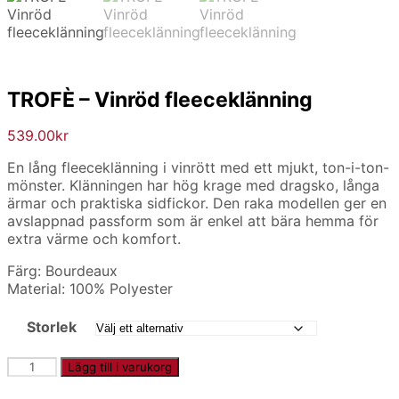
TROFÈ – Vinröd fleeceklänning
539.00
kr
En lång fleeceklänning i vinrött med ett mjukt, ton-i-ton-
mönster. Klänningen har hög krage med dragsko, långa
ärmar och praktiska sidfickor. Den raka modellen ger en
avslappnad passform som är enkel att bära hemma för
extra värme och komfort.
Färg: Bourdeaux
Material: 100% Polyester
Storlek
TROFÈ
Lägg till i varukorg
-