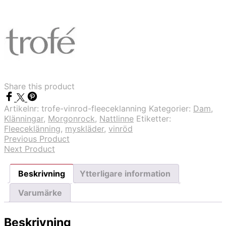
Vinröd
fleeceklänning
mängd
Share this product
Artikelnr:
trofe-vinrod-fleeceklanning
Kategorier:
Dam
,
Klänningar
,
Morgonrock
,
Nattlinne
Etiketter:
Fleeceklänning
,
myskläder
,
vinröd
Previous Product
Next Product
Beskrivning
Ytterligare information
Varumärke
Beskrivning