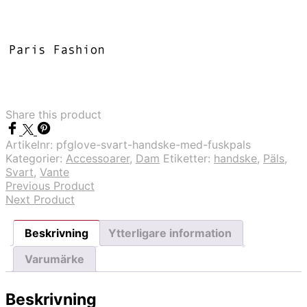
handske
med
fuskpäls
mängd
Share this product
Artikelnr:
pfglove-svart-handske-med-fuskpals
Kategorier:
Accessoarer
,
Dam
Etiketter:
handske
,
Päls
,
Svart
,
Vante
Previous Product
Next Product
Beskrivning
Ytterligare information
Varumärke
Beskrivning