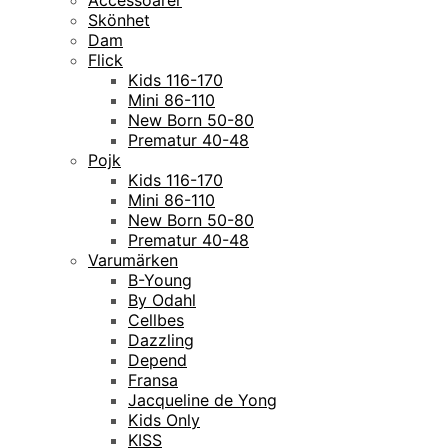
Accessoarer
Skönhet
Dam
Flick
Kids 116-170
Mini 86-110
New Born 50-80
Prematur 40-48
Pojk
Kids 116-170
Mini 86-110
New Born 50-80
Prematur 40-48
Varumärken
B-Young
By Odahl
Cellbes
Dazzling
Depend
Fransa
Jacqueline de Yong
Kids Only
KISS