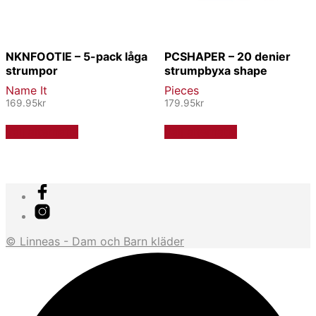
NKNFOOTIE – 5-pack låga
PCSHAPER – 20 denier
strumpor
strumpbyxa shape
Name It
Pieces
169.95
kr
179.95
kr
Den
Den
Välj alternativ
Välj alternativ
här
här
produkten
produkten
har
har
flera
flera
varianter.
varianter.
De
De
olika
olika
alternativen
alternativen
© Linneas - Dam och Barn kläder
kan
kan
väljas
väljas
på
på
produktsidan
produktsidan