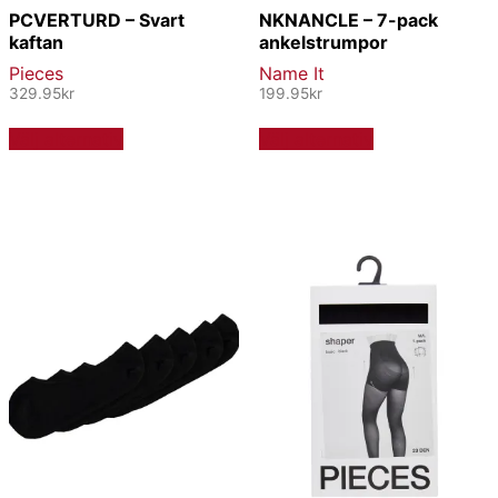
PCVERTURD – Svart
NKNANCLE – 7-pack
kaftan
ankelstrumpor
Pieces
Name It
329.95
kr
199.95
kr
Den
Den
Välj alternativ
Välj alternativ
här
här
produkten
produkten
har
har
flera
flera
varianter.
varianter.
De
De
olika
olika
alternativen
alternativen
kan
kan
väljas
väljas
på
på
produktsidan
produktsidan