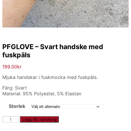
PFGLOVE – Svart handske med
fuskpäls
199.00
kr
Mjuka handskar i fuskmocka med fuskpäls.
Färg: Svart
Material: 95% Polyester, 5% Elastan
Storlek
PFGLOVE
Lägg till i varukorg
-
Svart