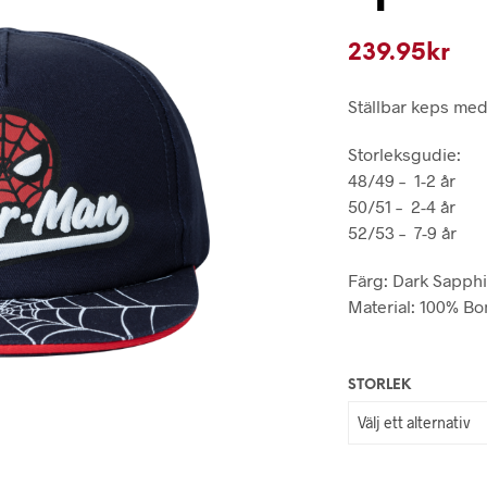
239.95
kr
Ställbar keps me
Storleksgudie:
48/49 – 1-2 år
50/51 – 2-4 år
52/53 – 7-9 år
Färg: Dark Sapph
Material: 100% Bo
STORLEK