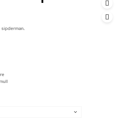
d sipderman.
ire
mull