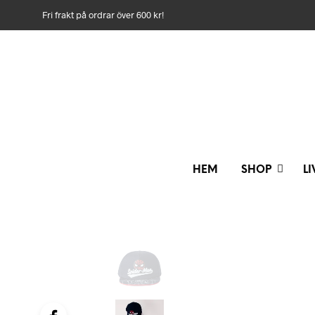
Fri frakt på ordrar över 600 kr!
HEM
SHOP
L