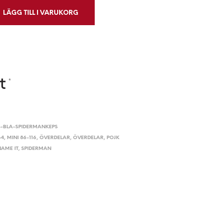
LÄGG TILL I VARUKORG
BLA-SPIDERMANKEPS
64
,
MINI 86-116
,
ÖVERDELAR
,
ÖVERDELAR
,
POJK
NAME IT
,
SPIDERMAN