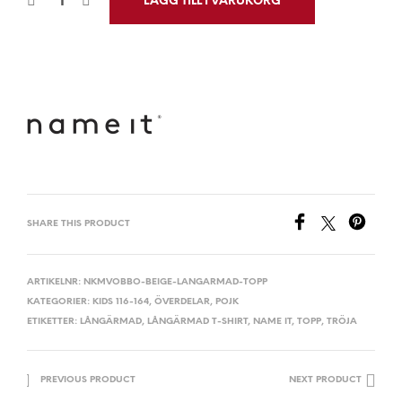
LÄGG TILL I VARUKORG
SHARE THIS PRODUCT
ARTIKELNR:
NKMVOBBO-BEIGE-LANGARMAD-TOPP
KATEGORIER:
KIDS 116-164
,
ÖVERDELAR
,
POJK
ETIKETTER:
LÅNGÄRMAD
,
LÅNGÄRMAD T-SHIRT
,
NAME IT
,
TOPP
,
TRÖJA
PREVIOUS PRODUCT
NEXT PRODUCT