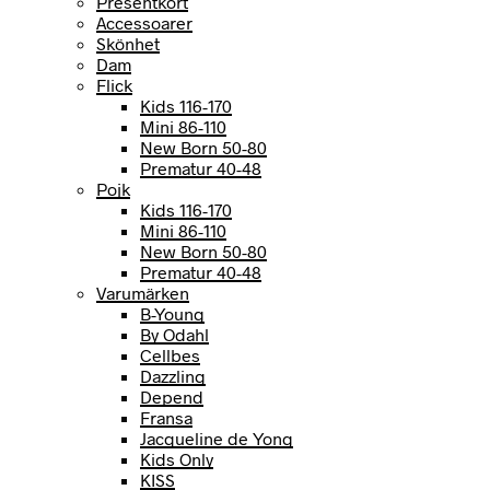
Presentkort
Accessoarer
Skönhet
Dam
Flick
Kids 116-170
Mini 86-110
New Born 50-80
Prematur 40-48
Pojk
Kids 116-170
Mini 86-110
New Born 50-80
Prematur 40-48
Varumärken
B-Young
By Odahl
Cellbes
Dazzling
Depend
Fransa
Jacqueline de Yong
Kids Only
KISS