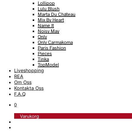
Lollipop
Lulu Blush
Marta Du Cháteau
Mix By Heart
Name It
Noisy May
Only
Only Carmakoma
Paris Fashion
Pieces
Tinka
TopModel
Trofé
Liveshopping
Vero Moda
REA
Vero Moda Curve
Om Oss
Vero Moda Girl
Kontakta Oss
F.A.Q
0
Varukorg