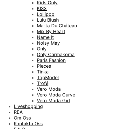
Kids Only
KISS
Lollipop
Lulu Blush
Marta Du Cháteau
Mix By Heart
Name It
Noisy May
Only
Only Carmakoma
Paris Fashion
Pieces
Tinka
TopModel
Trofé
Vero Moda
Vero Moda Curve
Vero Moda Girl
Liveshopping
REA
Om Oss
Kontakta Oss