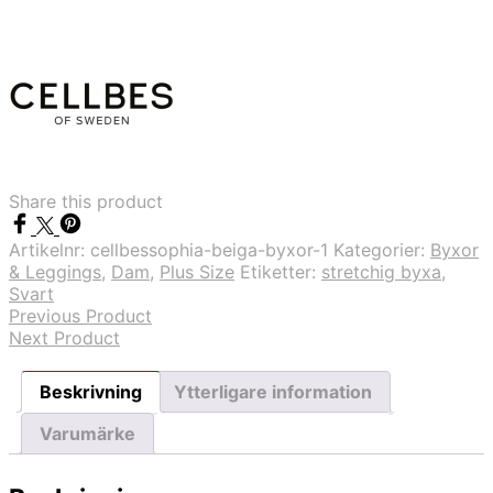
byxor
mängd
Share this product
Artikelnr:
cellbessophia-beiga-byxor-1
Kategorier:
Byxor
& Leggings
,
Dam
,
Plus Size
Etiketter:
stretchig byxa
,
Svart
Previous Product
Next Product
Beskrivning
Ytterligare information
Varumärke