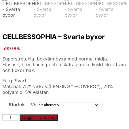
CELLBESSOPHIA – Svarta byxor
599.00
kr
Superstretchig, bekväm byxa med normal midja.
Elastisk, bred linning och fuskdragkedja. Fuskfickor fram
och fickor bak.
Färg: Svart
Material: 75% viskos (LENZING™ ECOVERO™), 20%
polyamid, 5% elastan
Storlek
CELLBESSOPHIA
Lägg till i varukorg
-
Svarta