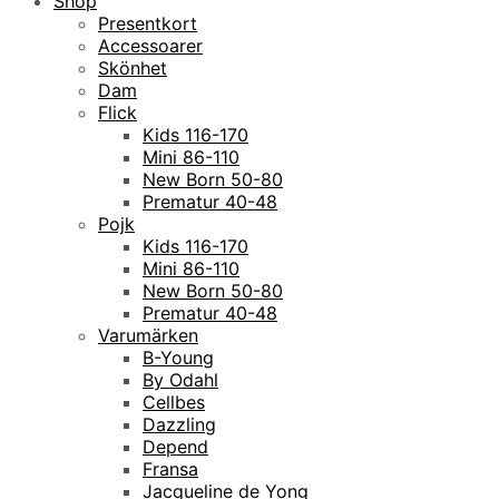
Shop
Presentkort
Accessoarer
Skönhet
Dam
Flick
Kids 116-170
Mini 86-110
New Born 50-80
Prematur 40-48
Pojk
Kids 116-170
Mini 86-110
New Born 50-80
Prematur 40-48
Varumärken
B-Young
By Odahl
Cellbes
Dazzling
Depend
Fransa
Jacqueline de Yong