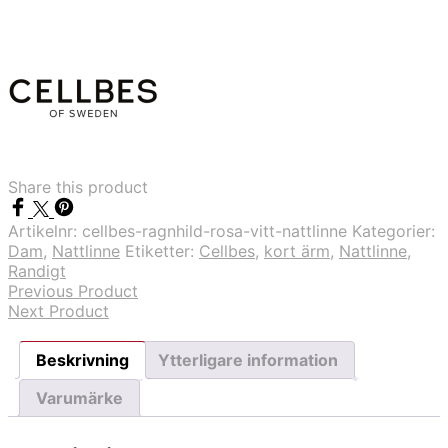
-
Rosa/Vitt
nattlinne
mängd
Share this product
Artikelnr:
cellbes-ragnhild-rosa-vitt-nattlinne
Kategorier:
Dam
,
Nattlinne
Etiketter:
Cellbes
,
kort ärm
,
Nattlinne
,
Randigt
Previous Product
Next Product
Beskrivning
Ytterligare information
Varumärke