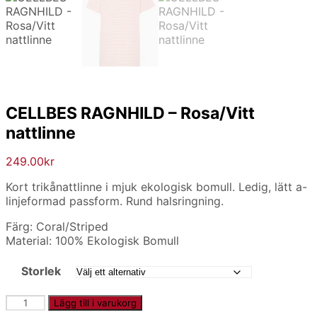
CELLBES RAGNHILD – Rosa/Vitt
nattlinne
249.00
kr
Kort trikånattlinne i mjuk ekologisk bomull. Ledig, lätt a-
linjeformad passform. Rund halsringning.
Färg: Coral/Striped
Material: 100% Ekologisk Bomull
Storlek
CELLBES
Lägg till i varukorg
RAGNHILD