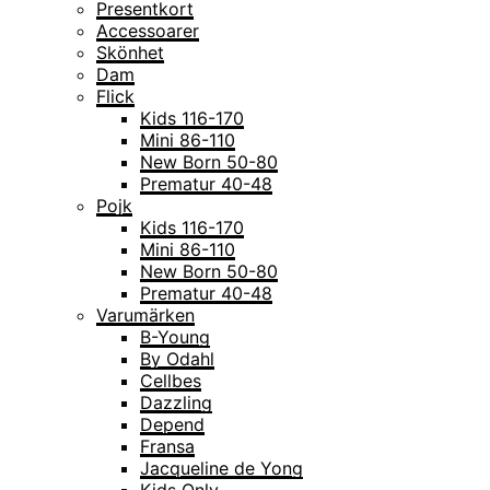
Presentkort
Accessoarer
Skönhet
Dam
Flick
Kids 116-170
Mini 86-110
New Born 50-80
Prematur 40-48
Pojk
Kids 116-170
Mini 86-110
New Born 50-80
Prematur 40-48
Varumärken
B-Young
By Odahl
Cellbes
Dazzling
Depend
Fransa
Jacqueline de Yong