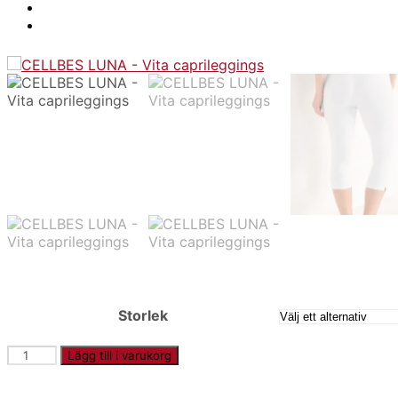
Storlek
CELLBES
Lägg till i varukorg
LUNA
-