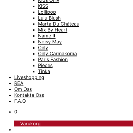
Kids Only
KISS
Lollipop
Lulu Blush
Marta Du Cháteau
Mix By Heart
Name It
Noisy May
Only
Only Carmakoma
Paris Fashion
Pieces
Tinka
Liveshopping
TopModel
REA
Trofé
Om Oss
Vero Moda
Kontakta Oss
Vero Moda Curve
F.A.Q
Vero Moda Girl
0
Varukorg