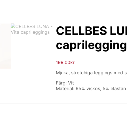
CELLBES LUN
caprileggin
199.00
kr
Mjuka, stretchiga leggings med sl
Färg: Vit
Material: 95% viskos, 5% elastan