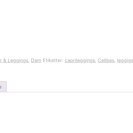
r & Leggings
,
Dam
Etiketter:
caprileggings
,
Cellbes
,
leggig
e