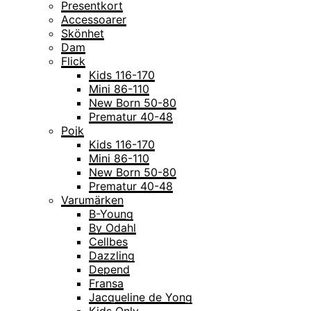
Presentkort
Accessoarer
Skönhet
Dam
Flick
Kids 116-170
Mini 86-110
New Born 50-80
Prematur 40-48
Pojk
Kids 116-170
Mini 86-110
New Born 50-80
Prematur 40-48
Varumärken
B-Young
By Odahl
Cellbes
Dazzling
Depend
Fransa
Jacqueline de Yong