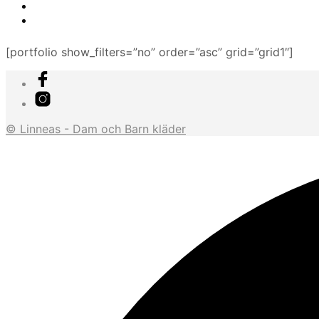
[portfolio show_filters=”no” order=”asc” grid=”grid1″]
© Linneas - Dam och Barn kläder