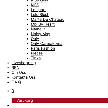
Kids Only
KISS
Lollipop
Lulu Blush
Marta Du Cháteau
Mix By Heart
Name It
Noisy May
Only
Only Carmakoma
Paris Fashion
Pieces
Tinka
Liveshopping
TopModel
REA
Trofé
Om Oss
Vero Moda
Kontakta Oss
Vero Moda Curve
F.A.Q
Vero Moda Girl
0
Varukorg