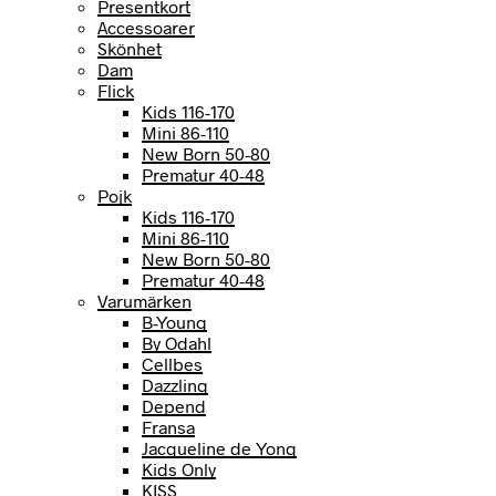
Presentkort
Accessoarer
Skönhet
Dam
Flick
Kids 116-170
Mini 86-110
New Born 50-80
Prematur 40-48
Pojk
Kids 116-170
Mini 86-110
New Born 50-80
Prematur 40-48
Varumärken
B-Young
By Odahl
Cellbes
Dazzling
Depend
Fransa
Jacqueline de Yong
Kids Only
KISS