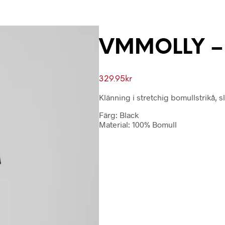
VMMOLLY – T
329.95
kr
Klänning i stretchig bomullstrikå, s
Färg: Black
Material: 100% Bomull