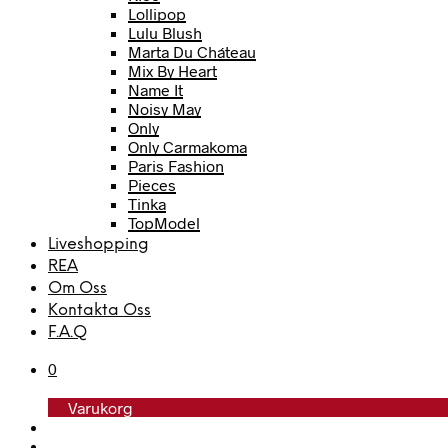
Lollipop
Lulu Blush
Marta Du Cháteau
Mix By Heart
Name It
Noisy May
Only
Only Carmakoma
Paris Fashion
Pieces
Tinka
TopModel
Trofé
Liveshopping
Vero Moda
REA
Vero Moda Curve
Om Oss
Vero Moda Girl
Kontakta Oss
F.A.Q
0
Varukorg