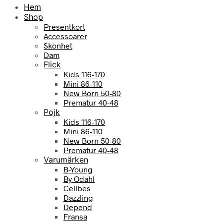
Hem
Shop
Presentkort
Accessoarer
Skönhet
Dam
Flick
Kids 116-170
Mini 86-110
New Born 50-80
Prematur 40-48
Pojk
Kids 116-170
Mini 86-110
New Born 50-80
Prematur 40-48
Varumärken
B-Young
By Odahl
Cellbes
Dazzling
Depend
Fransa