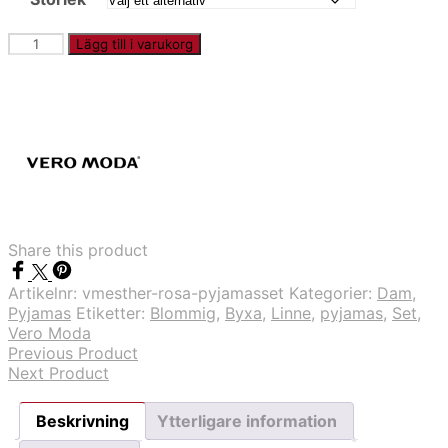
VMESTHER
Lägg till i varukorg
-
Rosa
pyjamasset
mängd
Share this product
Artikelnr:
vmesther-rosa-pyjamasset
Kategorier:
Dam
,
Pyjamas
Etiketter:
Blommig
,
Byxa
,
Linne
,
pyjamas
,
Set
,
Vero Moda
Previous Product
Next Product
Beskrivning
Ytterligare information