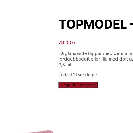
TOPMODEL –
79.00
kr
Få glänsande läppar med denna fin
jordgubbsdoft eller lila med doft 
2,8 ml.
Endast 1 kvar i lager
TOPMODEL
Lägg till i varukorg
-
Läppglans
jordgubb
mängd