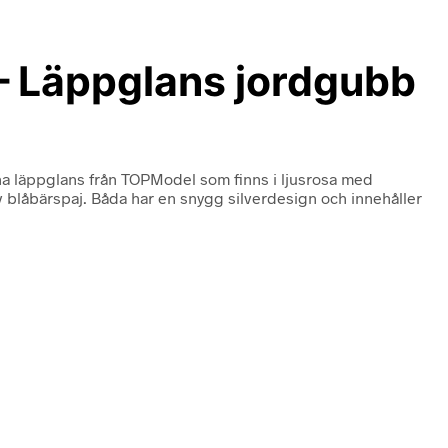
 Läppglans jordgubb
a läppglans från TOPModel som finns i ljusrosa med
av blåbärspaj. Båda har en snygg silverdesign och innehåller