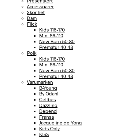
Presentkort
Accessoarer
Skönhet
Dam
Flick
Kids 116-170
Mini 86-110
New Born 50-80
Prematur 40-48
Pojk
Kids 116-170
Mini 86-110
New Born 50-80
Prematur 40-48
Varumärken
B-Young
By Odahl
Cellbes
Dazzling
Depend
Fransa
Jacqueline de Yong
Kids Only
KISS