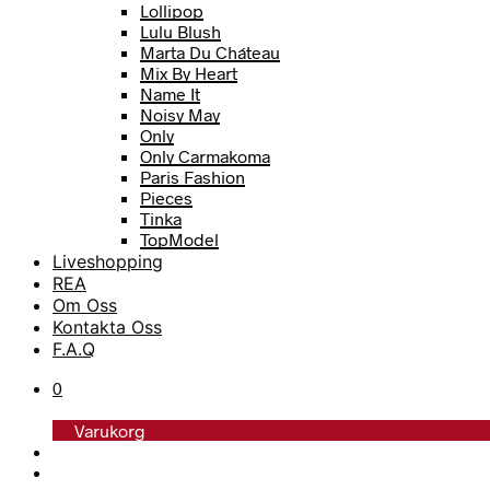
Lollipop
Lulu Blush
Marta Du Cháteau
Mix By Heart
Name It
Noisy May
Only
Only Carmakoma
Paris Fashion
Pieces
Tinka
TopModel
Trofé
Liveshopping
Vero Moda
REA
Vero Moda Curve
Om Oss
Vero Moda Girl
Kontakta Oss
F.A.Q
0
Varukorg