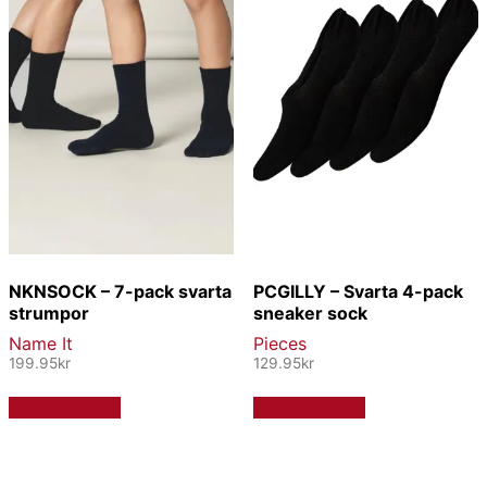
kan
alternativen
väljas
kan
på
väljas
produktsidan
på
produktsidan
NKNSOCK – 7-pack svarta
PCGILLY – Svarta 4-pack
strumpor
sneaker sock
Name It
Pieces
199.95
kr
129.95
kr
Den
Den
Välj alternativ
Välj alternativ
här
här
produkten
produkten
har
har
flera
flera