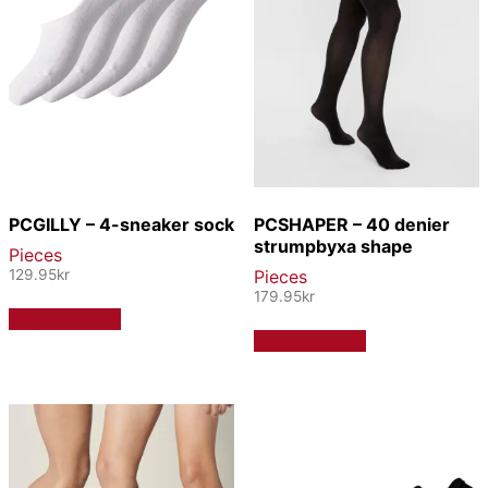
PCGILLY – 4-sneaker sock
PCSHAPER – 40 denier
strumpbyxa shape
Pieces
129.95
kr
Pieces
179.95
kr
Den
Välj alternativ
här
Den
Välj alternativ
produkten
här
har
produkten
flera
har
varianter.
flera
De
varianter.
olika
De
alternativen
olika