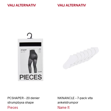
VÄLJ ALTERNATIV
Den
VÄLJ ALTERNATIV
Den
här
här
produkten
prod
har
har
flera
flera
varianter.
varia
De
De
olika
olika
alternativen
alte
kan
kan
väljas
välja
på
på
produktsidan
prod
PCSHAPER – 20 denier
NKNANCLE – 7-pack vita
strumpbyxa shape
ankelstrumpor
Pieces
Name It