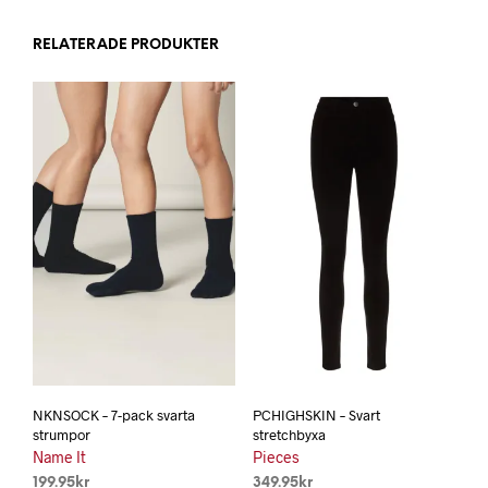
RELATERADE PRODUKTER
NKNSOCK – 7-pack svarta
PCHIGHSKIN – Svart
strumpor
stretchbyxa
Name It
Pieces
199.95
kr
349.95
kr