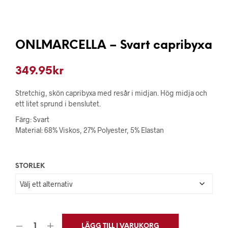
ONLMARCELLA – Svart capribyxa
349.95
kr
Stretchig, skön capribyxa med resår i midjan. Hög midja och
ett litet sprund i benslutet.
Färg: Svart
Material: 68% Viskos, 27% Polyester, 5% Elastan
STORLEK
LÄGG TILL I VARUKORG