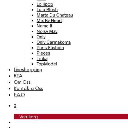
Lollipop
Lulu Blush
Marta Du Cháteau
Mix By Heart
Name It
Noisy May
Only
Only Carmakoma
Paris Fashion
Pieces
Tinka
TopModel
Trofé
Liveshopping
Vero Moda
REA
Vero Moda Curve
Om Oss
Vero Moda Girl
Kontakta Oss
F.A.Q
0
Varukorg