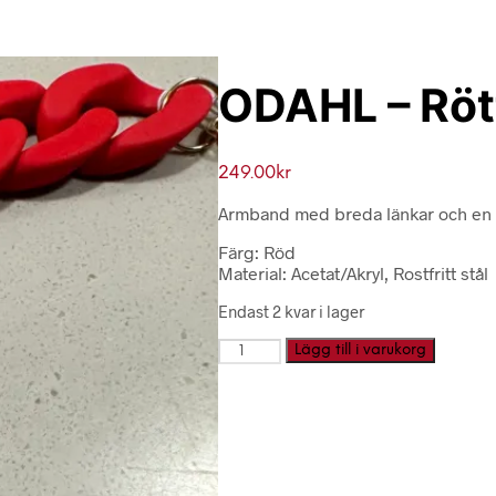
ODAHL – Röt
249.00
kr
Armband med breda länkar och en g
Färg: Röd
Material: Acetat/Akryl, Rostfritt stål
Endast 2 kvar i lager
ODAHL
Lägg till i varukorg
-
Rött
armband
mängd