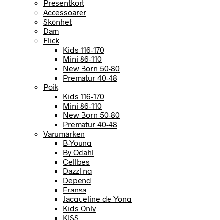
Presentkort
Accessoarer
Skönhet
Dam
Flick
Kids 116-170
Mini 86-110
New Born 50-80
Prematur 40-48
Pojk
Kids 116-170
Mini 86-110
New Born 50-80
Prematur 40-48
Varumärken
B-Young
By Odahl
Cellbes
Dazzling
Depend
Fransa
Jacqueline de Yong
Kids Only
KISS