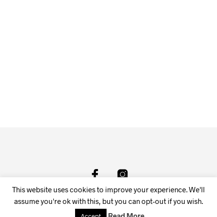
129.00
kr
VÄLJ ALTERNATIV
Den
här
produk
har
flera
Name It
variant
159.95
kr
De
VÄLJ ALTERNATIV
Den
olika
här
alterna
produkten
kan
har
väljas
flera
på
varianter.
produk
De
olika
alternativen
kan
väljas
på
This website uses cookies to improve your experience. We'll
produktsidan
© Linneas - Dam och Barn kläder
assume you're ok with this, but you can opt-out if you wish.
Read More
Accept