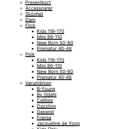
Presentkort
Accessoarer
Skönhet
Dam
Flick
Kids 116-170
Mini 86-110
New Born 50-80
Prematur 40-48
Pojk
Kids 116-170
Mini 86-110
New Born 50-80
Prematur 40-48
Varumärken
B-Young
By Odahl
Cellbes
Dazzling
Depend
Fransa
Jacqueline de Yong