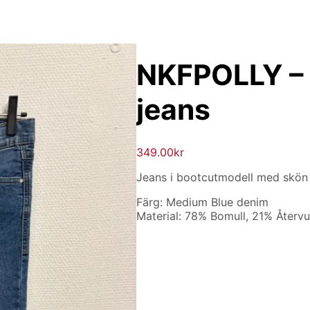
NKFPOLLY – 
jeans
349.00
kr
Jeans i bootcutmodell med skön s
Färg: Medium Blue denim
Material: 78% Bomull, 21% Återvu