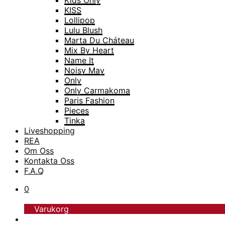
Kids Only
KISS
Lollipop
Lulu Blush
Marta Du Cháteau
Mix By Heart
Name It
Noisy May
Only
Only Carmakoma
Paris Fashion
Pieces
Tinka
Liveshopping
TopModel
REA
Trofé
Om Oss
Vero Moda
Kontakta Oss
Vero Moda Curve
F.A.Q
Vero Moda Girl
0
Varukorg