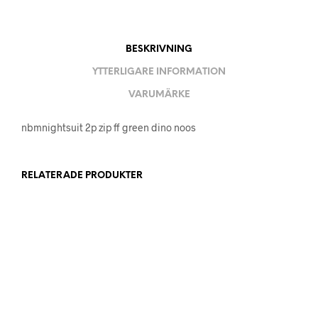
BESKRIVNING
YTTERLIGARE INFORMATION
VARUMÄRKE
nbmnightsuit 2p zip ff green dino noos
RELATERADE PRODUKTER