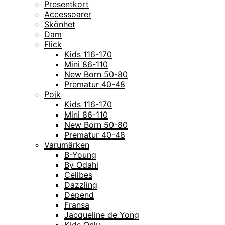
Presentkort
Accessoarer
Skönhet
Dam
Flick
Kids 116-170
Mini 86-110
New Born 50-80
Prematur 40-48
Pojk
Kids 116-170
Mini 86-110
New Born 50-80
Prematur 40-48
Varumärken
B-Young
By Odahl
Cellbes
Dazzling
Depend
Fransa
Jacqueline de Yong