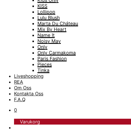
Kids Only
KISS
Lollipop
Lulu Blush
Marta Du Cháteau
Mix By Heart
Name It
Noisy May
Only
Only Carmakoma
Paris Fashion
Pieces
Tinka
Liveshopping
TopModel
REA
Trofé
Om Oss
Vero Moda
Kontakta Oss
Vero Moda Curve
F.A.Q
Vero Moda Girl
0
Varukorg