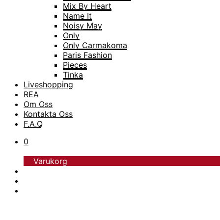
Mix By Heart
Name It
Noisy May
Only
Only Carmakoma
Paris Fashion
Pieces
Tinka
Liveshopping
TopModel
REA
Trofé
Om Oss
Vero Moda
Kontakta Oss
Vero Moda Curve
F.A.Q
Vero Moda Girl
0
Varukorg