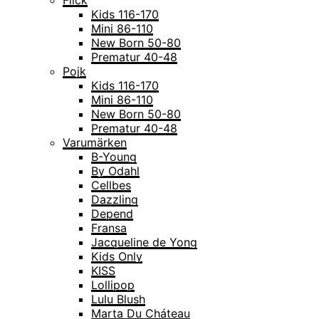
Flick
Kids 116-170
Mini 86-110
New Born 50-80
Prematur 40-48
Pojk
Kids 116-170
Mini 86-110
New Born 50-80
Prematur 40-48
Varumärken
B-Young
By Odahl
Cellbes
Dazzling
Depend
Fransa
Jacqueline de Yong
Kids Only
KISS
Lollipop
Lulu Blush
Marta Du Cháteau