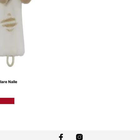
lare Nalle
arukorg