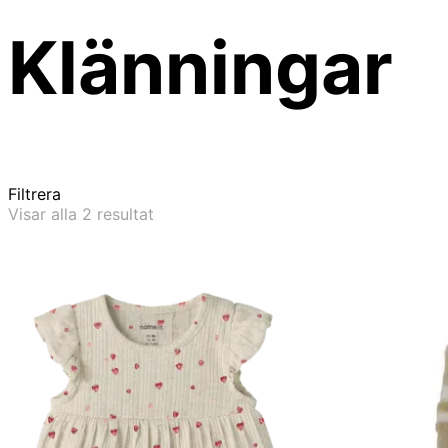
Klänningar
Filtrera
Sortera
Visar alla 2 resultat
efter
senaste