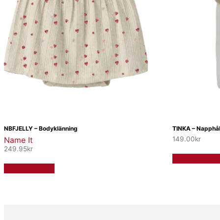
NBFJELLY – Bodyklänning
TINKA – Napphål
Name It
149.00
kr
249.95
kr
Lägg till i v
Den
Välj alternativ
här
produkten
har
flera
varianter.
De